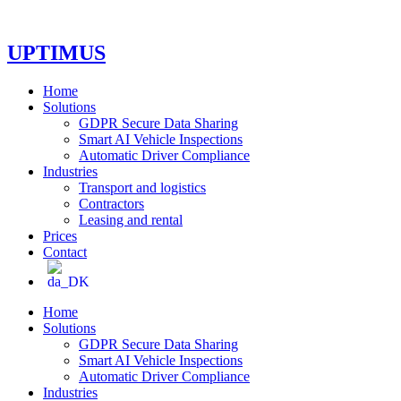
Skip
to
content
UPTIMUS
Home
Solutions
GDPR Secure Data Sharing
Smart AI Vehicle Inspections
Automatic Driver Compliance
Industries
Transport and logistics
Contractors
Leasing and rental
Prices
Contact
Home
Solutions
GDPR Secure Data Sharing
Smart AI Vehicle Inspections
Automatic Driver Compliance
Industries