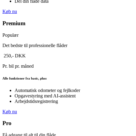
Del din flåde data
Køb nu
Premium
Populær
Det bedste til professionelle flåder
250,- DKK
Pr. bil pr. måned
Alle funktioner fra basic, plus:
Automatisk odometer og fejlkoder
Opgavestyring med AI-assistent
Arbejdstidsregistrering
Køb nu
Pro
Få adgang til alt til din flåde