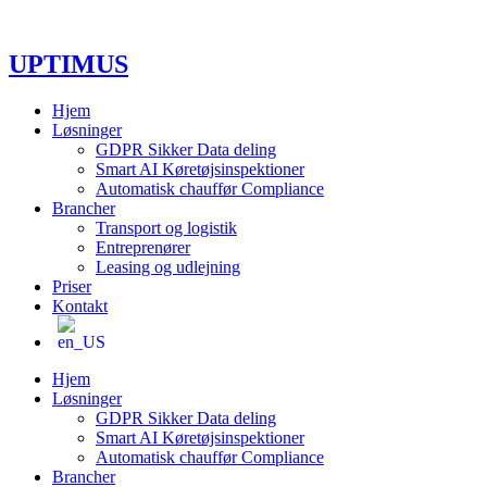
Videre
til
indhold
UPTIMUS
Hjem
Løsninger
GDPR Sikker Data deling
Smart AI Køretøjsinspektioner
Automatisk chauffør Compliance
Brancher
Transport og logistik
Entreprenører
Leasing og udlejning
Priser
Kontakt
Hjem
Løsninger
GDPR Sikker Data deling
Smart AI Køretøjsinspektioner
Automatisk chauffør Compliance
Brancher