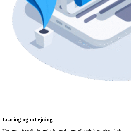
Leasing og udlejning
Uptimus giver dig komplet kontrol over udlejede køretøjer – helt